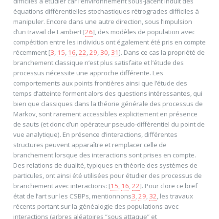
difficiles à étudier car l’environnement sous-jacent induit des
équations différentielles stochastiques rétrogrades difficiles à
manipuler. Encore dans une autre direction, sous l’impulsion
d’un travail de Lambert [
26
], des modèles de population avec
compétition entre les individus ont également été pris en compte
récemment [
3
,
15
,
16
,
22
,
29
,
30
,
31
]. Dans ce cas la propriété de
branchement classique n’est plus satisfaite et l’étude des
processus nécessite une approche différente. Les
comportements aux points frontières ainsi que l’étude des
temps d’atteinte forment alors des questions intéressantes, qui
bien que classiques dans la théorie générale des processus de
Markov, sont rarement accessibles explicitement en présence
de sauts (et donc d’un opérateur pseudo-différentiel du point de
vue analytique). En présence d’interactions, différentes
structures peuvent apparaître et remplacer celle de
branchement lorsque des interactions sont prises en compte.
Des relations de dualité, typiques en théorie des systèmes de
particules, ont ainsi été utilisées pour étudier des processus de
branchement avec interactions: [
15
,
16
,
22
]. Pour clore ce bref
état de l’art sur les CSBPs, mentionnons
3
,
29
,
32
, les travaux
récents portant sur la généalogie des populations avec
interactions (arbres aléatoires “sous attaque” et