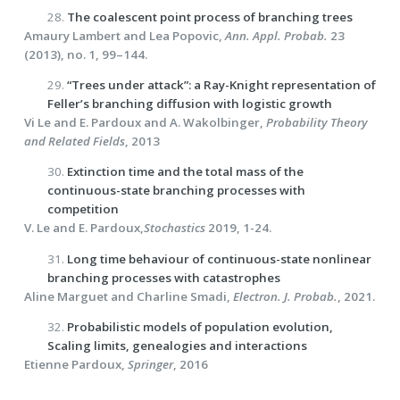
28.
The coalescent point process of branching trees
Amaury Lambert and Lea Popovic,
Ann. Appl. Probab.
23
(2013), no. 1, 99–144.
29.
“Trees under attack”: a Ray-Knight representation of
Feller’s branching diffusion with logistic growth
Vi Le and E. Pardoux and A. Wakolbinger,
Probability Theory
and Related Fields
, 2013
30.
Extinction time and the total mass of the
continuous-state branching processes with
competition
V. Le and E. Pardoux,
Stochastics
2019, 1-24.
31.
Long time behaviour of continuous-state nonlinear
branching processes with catastrophes
Aline Marguet and Charline Smadi,
Electron. J. Probab.
, 2021.
32.
Probabilistic models of population evolution,
Scaling limits, genealogies and interactions
Etienne Pardoux,
Springer
, 2016