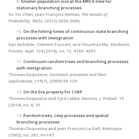
9.
Smaller population size at the MRCA time for
stationary branching processes
Yu Tin Chen, Jean-François Delmas,
The Annals of
Probability
, 40(5), (2012) 2034-2068,
10.
On the hitting times of continuous-state branching
processes with immigration
Xan Duhalde, Clément Foucart, and Chunhua Ma,
Stochastic
Process. Appl.
124 (2014), no. 12, 4182–4201.
11.
Continuum random trees and branching processes
with immigration
Thomas Duquesne,
Stochastic processes and their
applications
, 119(1), (2009) 99-129.
12.
On the Eve property for CSBP
Thomas Duquesne and Cyril Labbé,
Electron. J. Probab.
19
(2014), no. 6, 31.
13.
Random trees, Lévy processes and spatial
branching processes
Thomas Duquesne and Jean-François Le Gall,
Astérisque
(2002), no. 281, vi+147.