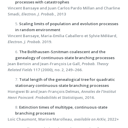
processes with catastrophes
Vincent Bansaye and Juan Carlos Pardo Millan and Charline
Smadi,
Electron. J. Probab.
, 2013
5.
Scaling limits of population and evolution processes
in random environment
Vincent Bansaye, Maria-Emilia Caballero et Sylvie Méléard,
Electron. J. Probab.
2019.
6.
The Bolthausen-Sznitman coalescent and the
genealogy of continuous-state branching processes
Jean Bertoin and Jean-François Le Gall,
Probab. Theory
Related Fields
117 (2000), no. 2, 249–266.
7.
Total length of the genealogical tree for quadratic
stationary continuous-state branching processes
Hongwei Bi and Jean-François Delmas,
Annales de l’Institut
Henri Poincaré. Probabilités et Statistiques
, 2016.
8.
Extinction times of multitype, continuous-state
branching processes
Loïc Chaumont, Marine Marolleau,
available on ArXiv
, 2022+