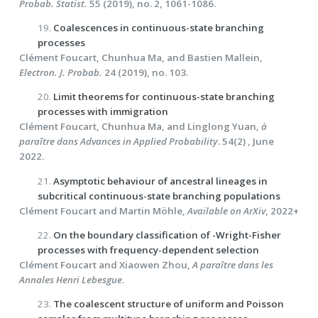
Probab. Statist.
55 (2019), no. 2, 1061-1086.
19.
Coalescences in continuous-state branching
processes
Clément Foucart, Chunhua Ma, and Bastien Mallein,
Electron. J. Probab.
24 (2019), no. 103.
20.
Limit theorems for continuous-state branching
processes with immigration
Clément Foucart, Chunhua Ma, and Linglong Yuan,
à
paraître dans Advances in Applied Probability
. 54(2) , June
2022.
21.
Asymptotic behaviour of ancestral lineages in
subcritical continuous-state branching populations
Clément Foucart and Martin Möhle,
Available on ArXiv
, 2022+
22.
On the boundary classification of -Wright-Fisher
processes with frequency-dependent selection
Clément Foucart and Xiaowen Zhou,
A paraître dans les
Annales Henri Lebesgue
.
23.
The coalescent structure of uniform and Poisson