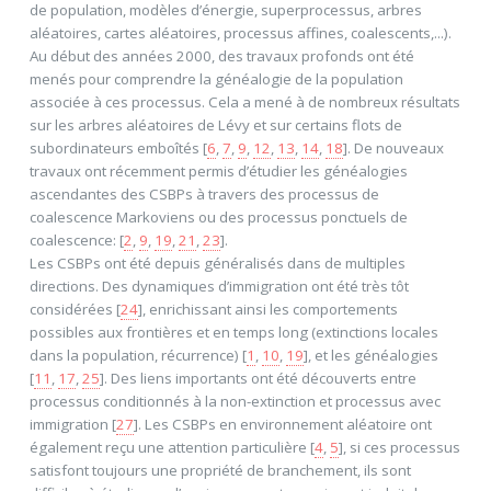
de population, modèles d’énergie, superprocessus, arbres
aléatoires, cartes aléatoires, processus affines, coalescents,...).
Au début des années 2000, des travaux profonds ont été
menés pour comprendre la généalogie de la population
associée à ces processus. Cela a mené à de nombreux résultats
sur les arbres aléatoires de Lévy et sur certains flots de
subordinateurs emboîtés [
6
,
7
,
9
,
12
,
13
,
14
,
18
]. De nouveaux
travaux ont récemment permis d’étudier les généalogies
ascendantes des CSBPs à travers des processus de
coalescence Markoviens ou des processus ponctuels de
coalescence: [
2
,
9
,
19
,
21
,
23
].
Les CSBPs ont été depuis généralisés dans de multiples
directions. Des dynamiques d’immigration ont été très tôt
considérées [
24
], enrichissant ainsi les comportements
possibles aux frontières et en temps long (extinctions locales
dans la population, récurrence) [
1
,
10
,
19
], et les généalogies
[
11
,
17
,
25
]. Des liens importants ont été découverts entre
processus conditionnés à la non-extinction et processus avec
immigration [
27
]. Les CSBPs en environnement aléatoire ont
également reçu une attention particulière [
4
,
5
], si ces processus
satisfont toujours une propriété de branchement, ils sont